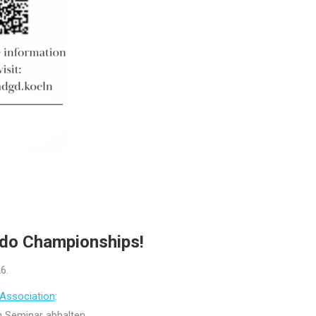
do Championships!
6.
Association
:
n Seminar abhalten.