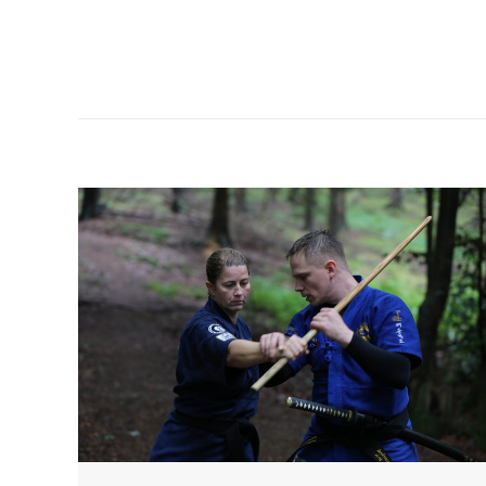
er
b
n
mit
WDR