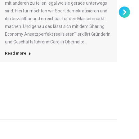
So
mit anderen zu teilen, egal wo sie gerade unterwegs
Tr
sind. Hierfür möchten wir Sport demokratisieren und
ihn bezahlbar und erreichbar für den Massenmarkt
All
machen. Und genau das lässt sich mit dem Sharing
Lie
Economy Ansatzperfekt realisieren“, erklärt Gründerin
Euc
und Geschäftsführerin Carolin Obernolte.
wie
Read more
Tra
Die
Hal
GS 
19:
Don
Hal
Kop
18:
Re