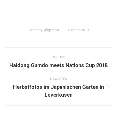
Category:
Allgemein
11. Oktober 2018
Kommentarnavigation
ZURÜCK
Haidong Gumdo meets Nations Cup 2018
Vorheriger
Beitrag:
NÄCHSTES
Herbstfotos im Japanischen Garten in
Nächster
Leverkusen
Beitrag: