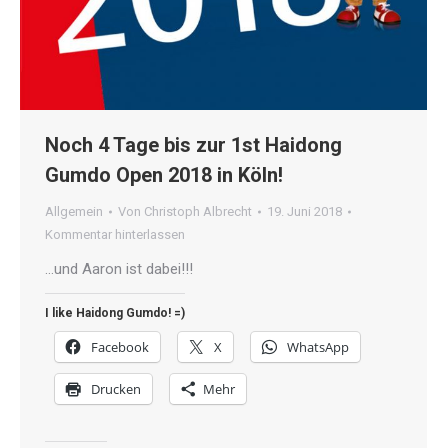
Noch 4 Tage bis zur 1st Haidong
Gumdo Open 2018 in Köln!
Allgemein
Von
Christoph Albrecht
19. Juni 2018
Kommentar hinterlassen
…und Aaron ist dabei!!!
I like Haidong Gumdo! =)
Facebook
X
WhatsApp
Drucken
Mehr