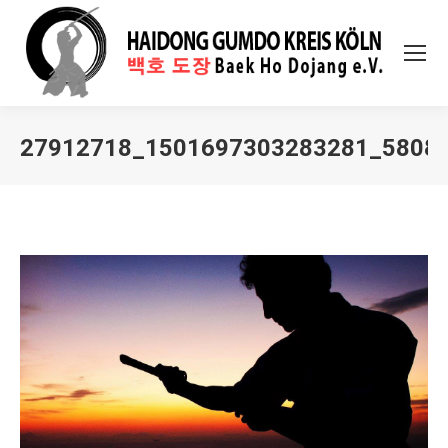
27912718_1501697303283281_5808
Sie befinden sich hier: