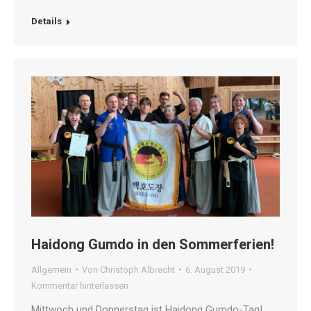
geladen …
Details
Haidong Gumdo in den Sommerferien!
Allgemein
Von
Christoph Albrecht
6. August 2019
Kommentar hinterlassen
Mittwoch und Donnerstag ist Haidong Gumdo-Tag!