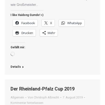
wie Großmeister…
I like Haidong Gumdo! =)
Facebook
X
WhatsApp
Drucken
Mehr
Gefällt mir:
Wird
geladen …
Details
Der Rheinland-Pfalz Cup 2019
Allgemein
Von
Christoph Albrecht
7. August 2019
Kommentar hinterlassen